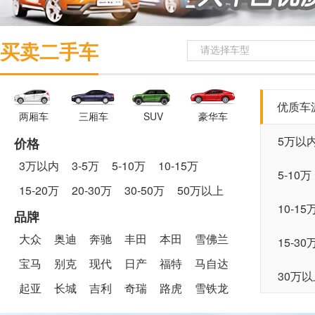
买卖二手车
请选择车型
优质车
两厢车
三厢车
SUV
豪华车
5万以
价格
3万以内
3-5万
5-10万
10-15万
5-10万
15-20万
20-30万
30-50万
50万以上
10-15
品牌
大众
奥迪
奔驰
丰田
本田
雪佛兰
15-30
宝马
别克
现代
日产
福特
马自达
30万以
起亚
长城
吉利
奇瑞
路虎
雪铁龙