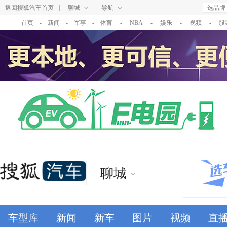
返回搜狐汽车首页
|
聊城
导航
选品牌
首页
-
新闻
-
军事
-
体育
-
NBA
-
娱乐
-
视频
-
股
聊城
车型库
新闻
新车
图片
视频
直