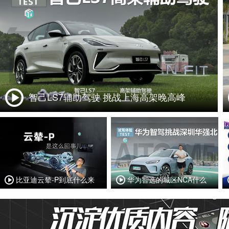
智己LS7辅助驾驶 挑战上海高架晚高峰
比亚迪云辇-P到底什么来
华为智选的城区NCA什么
头？
样？