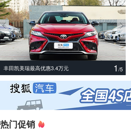
1
[新车相对论]点评尊界V800/V680
主打配置诚意 解读腾势Z9S
丰田汉兰达最高优惠3万元
捷豹XFL最高优惠19.48万元
宝马X3最高优惠3万元
丰田凯美瑞最高优惠3.4万元
/
5
热门促销