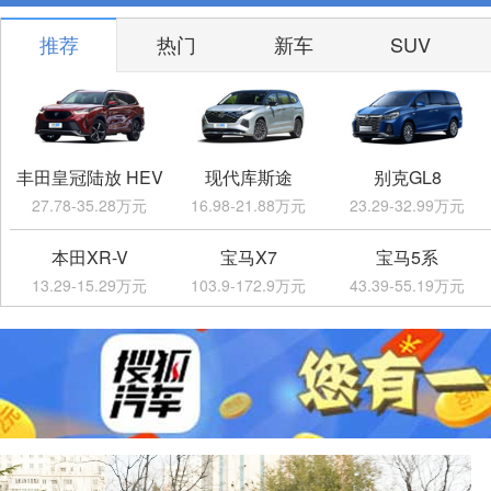
推荐
热门
新车
SUV
丰田皇冠陆放 HEV
现代库斯途
别克GL8
27.78-35.28万元
16.98-21.88万元
23.29-32.99万元
本田XR-V
宝马X7
宝马5系
13.29-15.29万元
103.9-172.9万元
43.39-55.19万元